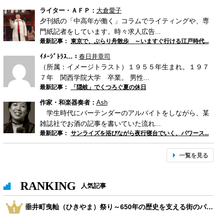
ライター・ＡＦＰ：
大倉愛子
夕刊紙の「中高年が働く」コラムでライティングや、専
門紙記者をしています。時々求人広告...
最新記事：
東京で、ぶらり舟散歩 ～いますぐ行ける江戸時代...
ｲﾒｰｼﾞﾄﾗｽ...：
春日井章司
（所属：イメージトラスト）１９５５年生まれ。１９７
７年 関西学院大学 卒業。 男性...
最新記事：
「隠岐」でくつろぐ夏の休日
作家・和楽器奏者：
Ash
学生時代にバーテンダーのアルバイトをしながら、某
雑誌社でお酒の記事を書いていた流れ...
最新記事：
サンライズを浴びながら夜行寝台でいく、パワース...
一覧を見る
RANKING
人気記事
垂井町曳軕（ひきやま）祭り～650年の歴史を支える街のパワー～