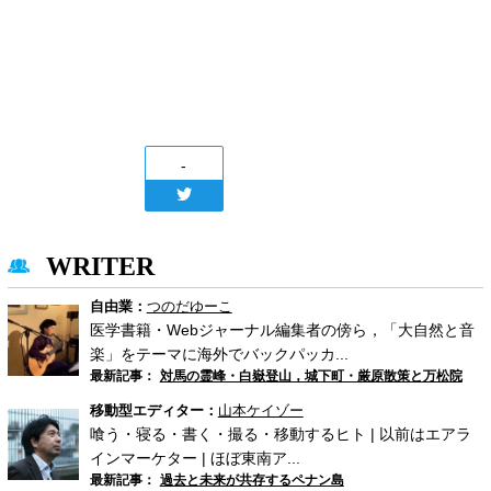
-
WRITER
自由業：
つのだゆーこ
医学書籍・Webジャーナル編集者の傍ら，「大自然と音
楽」をテーマに海外でバックパッカ...
最新記事：
対馬の霊峰・白嶽登山，城下町・厳原散策と万松院
移動型エディター：
山本ケイゾー
喰う・寝る・書く・撮る・移動するヒト | 以前はエアラ
インマーケター | ほぼ東南ア...
最新記事：
過去と未来が共存するペナン島