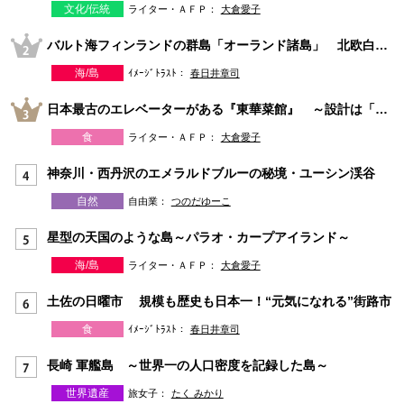
文化/伝統
ライター・ＡＦＰ：
大倉愛子
バルト海フィンランドの群島「オーランド諸島」 北欧白夜の夏旅
海/島
ｲﾒｰｼﾞﾄﾗｽﾄ：
春日井章司
日本最古のエレベーターがある『東華菜館』 ～設計は「天皇を守ったアメリカ人」Ｗ・ヴォーリズ～
食
ライター・ＡＦＰ：
大倉愛子
神奈川・西丹沢のエメラルドブルーの秘境・ユーシン渓谷
自然
自由業：
つのだゆーこ
星型の天国のような島～パラオ・カープアイランド～
海/島
ライター・ＡＦＰ：
大倉愛子
土佐の日曜市 規模も歴史も日本一！“元気になれる”街路市
食
ｲﾒｰｼﾞﾄﾗｽﾄ：
春日井章司
長崎 軍艦島 ～世界一の人口密度を記録した島～
世界遺産
旅女子：
たく みかり