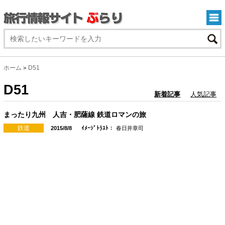
ホーム
D51
>
D51
新着記事
人気記事
まったり九州 人吉・肥薩線 鉄道ロマンの旅
鉄道
2015/8/8
ｲﾒｰｼﾞﾄﾗｽﾄ：
春日井章司