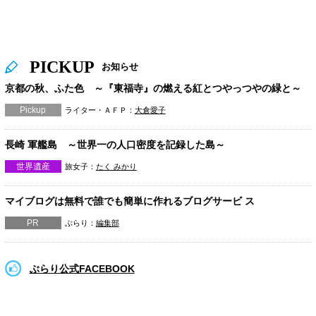
PICKUP
お知らせ
京都の秋、ふた色 ～『東福寺』の燃える紅とつやっつやの緑と～
Pickup
ライター・ＡＦＰ：
大倉愛子
長崎 軍艦島 ～世界一の人口密度を記録した島～
世界遺産
旅女子：
たく みかり
マイブログは無料で誰でも簡単に作れるブログサービ ス
PR
ぶらり：
編集部
ぶらり公式FACEBOOK