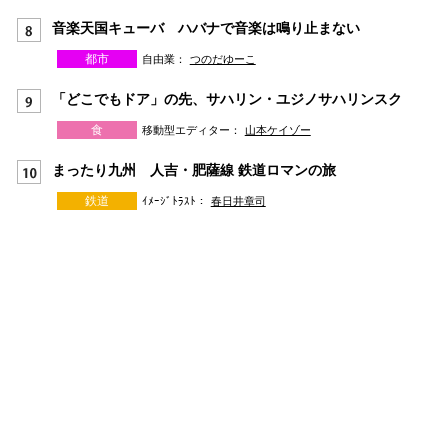
音楽天国キューバ ハバナで音楽は鳴り止まない
都市
自由業：
つのだゆーこ
「どこでもドア」の先、サハリン・ユジノサハリンスク
食
移動型エディター：
山本ケイゾー
まったり九州 人吉・肥薩線 鉄道ロマンの旅
鉄道
ｲﾒｰｼﾞﾄﾗｽﾄ：
春日井章司