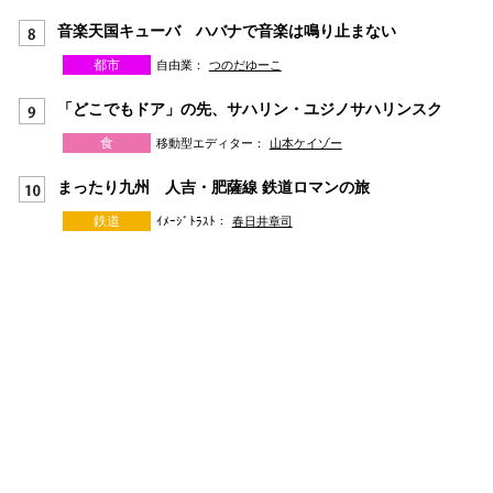
音楽天国キューバ ハバナで音楽は鳴り止まない
都市
自由業：
つのだゆーこ
「どこでもドア」の先、サハリン・ユジノサハリンスク
食
移動型エディター：
山本ケイゾー
まったり九州 人吉・肥薩線 鉄道ロマンの旅
鉄道
ｲﾒｰｼﾞﾄﾗｽﾄ：
春日井章司