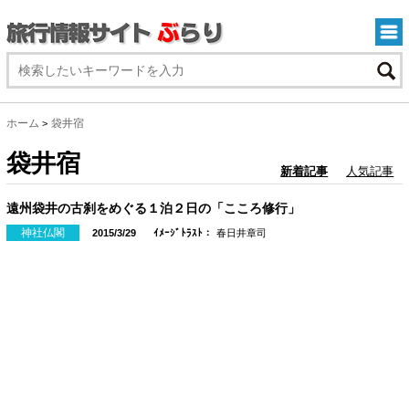
ホーム
袋井宿
>
袋井宿
新着記事
人気記事
遠州袋井の古刹をめぐる１泊２日の「こころ修行」
神社仏閣
2015/3/29
ｲﾒｰｼﾞﾄﾗｽﾄ：
春日井章司