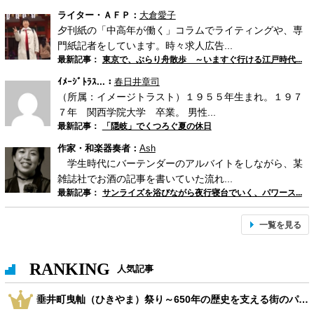
ライター・ＡＦＰ：
大倉愛子
夕刊紙の「中高年が働く」コラムでライティングや、専
門紙記者をしています。時々求人広告...
最新記事：
東京で、ぶらり舟散歩 ～いますぐ行ける江戸時代...
ｲﾒｰｼﾞﾄﾗｽ...：
春日井章司
（所属：イメージトラスト）１９５５年生まれ。１９７
７年 関西学院大学 卒業。 男性...
最新記事：
「隠岐」でくつろぐ夏の休日
作家・和楽器奏者：
Ash
学生時代にバーテンダーのアルバイトをしながら、某
雑誌社でお酒の記事を書いていた流れ...
最新記事：
サンライズを浴びながら夜行寝台でいく、パワース...
一覧を見る
RANKING
人気記事
垂井町曳軕（ひきやま）祭り～650年の歴史を支える街のパワー～