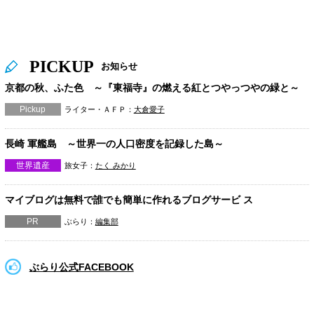
PICKUP
お知らせ
京都の秋、ふた色 ～『東福寺』の燃える紅とつやっつやの緑と～
Pickup
ライター・ＡＦＰ：
大倉愛子
長崎 軍艦島 ～世界一の人口密度を記録した島～
世界遺産
旅女子：
たく みかり
マイブログは無料で誰でも簡単に作れるブログサービ ス
PR
ぶらり：
編集部
ぶらり公式FACEBOOK