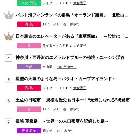
文化/伝統
ライター・ＡＦＰ：
大倉愛子
バルト海フィンランドの群島「オーランド諸島」 北欧白夜の夏旅
海/島
ｲﾒｰｼﾞﾄﾗｽﾄ：
春日井章司
日本最古のエレベーターがある『東華菜館』 ～設計は「天皇を守ったアメリカ人」Ｗ・ヴォーリズ～
食
ライター・ＡＦＰ：
大倉愛子
神奈川・西丹沢のエメラルドブルーの秘境・ユーシン渓谷
自然
自由業：
つのだゆーこ
星型の天国のような島～パラオ・カープアイランド～
海/島
ライター・ＡＦＰ：
大倉愛子
土佐の日曜市 規模も歴史も日本一！“元気になれる”街路市
食
ｲﾒｰｼﾞﾄﾗｽﾄ：
春日井章司
長崎 軍艦島 ～世界一の人口密度を記録した島～
世界遺産
旅女子：
たく みかり