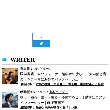
-
WRITER
自由業：
つのだゆーこ
医学書籍・Webジャーナル編集者の傍ら，「大自然と音
楽」をテーマに海外でバックパッカ...
最新記事：
対馬の霊峰・白嶽登山，城下町・厳原散策と万松院
移動型エディター：
山本ケイゾー
喰う・寝る・書く・撮る・移動するヒト | 以前はエアラ
インマーケター | ほぼ東南ア...
最新記事：
過去と未来が共存するペナン島