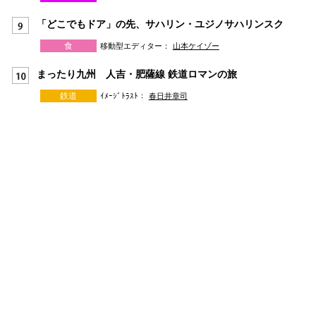
「どこでもドア」の先、サハリン・ユジノサハリンスク
食
移動型エディター：
山本ケイゾー
まったり九州 人吉・肥薩線 鉄道ロマンの旅
鉄道
ｲﾒｰｼﾞﾄﾗｽﾄ：
春日井章司