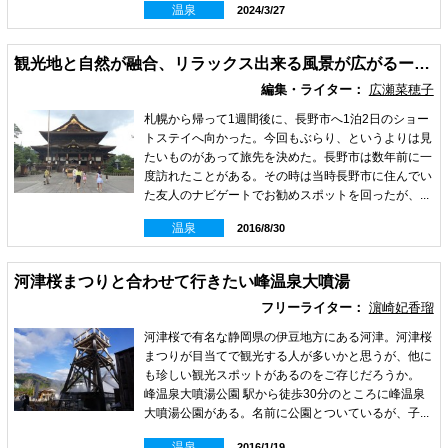
温泉
2024/3/27
観光地と自然が融合、リラックス出来る風景が広がるー長野
編集・ライター：
広瀬菜穂子
札幌から帰って1週間後に、長野市へ1泊2日のショー
トステイへ向かった。今回もぶらり、というよりは見
たいものがあって旅先を決めた。長野市は数年前に一
度訪れたことがある。その時は当時長野市に住んでい
た友人のナビゲートでお勧めスポットを回ったが、...
温泉
2016/8/30
河津桜まつりと合わせて行きたい峰温泉大噴湯
フリーライター：
濵崎妃香瑠
河津桜で有名な静岡県の伊豆地方にある河津。河津桜
まつりが目当てで観光する人が多いかと思うが、他に
も珍しい観光スポットがあるのをご存じだろうか。
峰温泉大噴湯公園 駅から徒歩30分のところに峰温泉
大噴湯公園がある。名前に公園とついているが、子...
温泉
2016/1/19