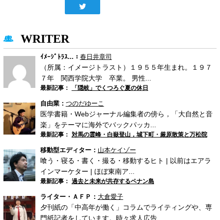
WRITER
ｲﾒｰｼﾞﾄﾗｽ...：
春日井章司
（所属：イメージトラスト）１９５５年生まれ。１９７
７年 関西学院大学 卒業。 男性...
最新記事：
「隠岐」でくつろぐ夏の休日
自由業：
つのだゆーこ
医学書籍・Webジャーナル編集者の傍ら，「大自然と音
楽」をテーマに海外でバックパッカ...
最新記事：
対馬の霊峰・白嶽登山，城下町・厳原散策と万松院
移動型エディター：
山本ケイゾー
喰う・寝る・書く・撮る・移動するヒト | 以前はエアラ
インマーケター | ほぼ東南ア...
最新記事：
過去と未来が共存するペナン島
ライター・ＡＦＰ：
大倉愛子
夕刊紙の「中高年が働く」コラムでライティングや、専
門紙記者をしています。時々求人広告...