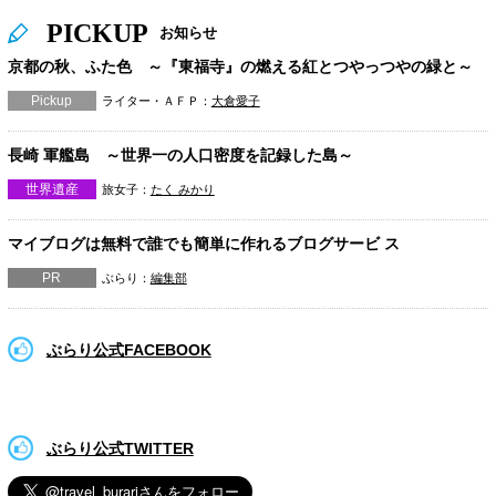
PICKUP
お知らせ
京都の秋、ふた色 ～『東福寺』の燃える紅とつやっつやの緑と～
Pickup
ライター・ＡＦＰ：
大倉愛子
長崎 軍艦島 ～世界一の人口密度を記録した島～
世界遺産
旅女子：
たく みかり
マイブログは無料で誰でも簡単に作れるブログサービ ス
PR
ぶらり：
編集部
ぶらり公式FACEBOOK
ぶらり公式TWITTER