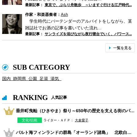
最新記事：
東京で、ぶらり舟散歩 ～いますぐ行ける江戸時代...
作家・和楽器奏者：
Ash
学生時代にバーテンダーのアルバイトをしながら、某
雑誌社でお酒の記事を書いていた流れ...
最新記事：
サンライズを浴びながら夜行寝台でいく、パワース...
一覧を見る
SUB CATEGORY
国内
静岡県
公園
足湯
湯気
RANKING
人気記事
垂井町曳軕（ひきやま）祭り～650年の歴史を支える街のパワー～
文化/伝統
ライター・ＡＦＰ：
大倉愛子
バルト海フィンランドの群島「オーランド諸島」 北欧白夜の夏旅