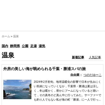
ホーム
温泉
>
国内
静岡県
公園
足湯
湯気
温泉
新着記事
人気記事
外房の美しい海が眺められる千葉・勝浦スパの旅
自由業：
つのだゆーこ
2024年2月初旬。地球温暖化の影響で日本が住みにく
い気候になっていくなか，千葉県・勝浦は夏は涼し
く，冬は暖かく，密かにブームになっていると聴い
て，その真冬のど真ん中に行ってみた。サーファーで
も釣り人でもない私が海の町「勝浦」に一人で行っ...