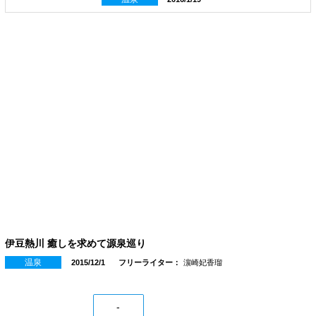
伊豆熱川 癒しを求めて源泉巡り
温泉
2015/12/1
フリーライター：
濵崎妃香瑠
-