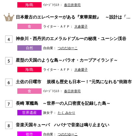
海/島
ｲﾒｰｼﾞﾄﾗｽﾄ：
春日井章司
日本最古のエレベーターがある『東華菜館』 ～設計は「天皇を守ったアメリカ人」Ｗ・ヴォーリズ～
食
ライター・ＡＦＰ：
大倉愛子
神奈川・西丹沢のエメラルドブルーの秘境・ユーシン渓谷
自然
自由業：
つのだゆーこ
星型の天国のような島～パラオ・カープアイランド～
海/島
ライター・ＡＦＰ：
大倉愛子
土佐の日曜市 規模も歴史も日本一！“元気になれる”街路市
食
ｲﾒｰｼﾞﾄﾗｽﾄ：
春日井章司
長崎 軍艦島 ～世界一の人口密度を記録した島～
世界遺産
旅女子：
たく みかり
音楽天国キューバ ハバナで音楽は鳴り止まない
都市
自由業：
つのだゆーこ