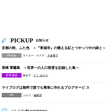
PICKUP
お知らせ
京都の秋、ふた色 ～『東福寺』の燃える紅とつやっつやの緑と～
Pickup
ライター・ＡＦＰ：
大倉愛子
長崎 軍艦島 ～世界一の人口密度を記録した島～
世界遺産
旅女子：
たく みかり
マイブログは無料で誰でも簡単に作れるブログサービ ス
PR
ぶらり：
編集部