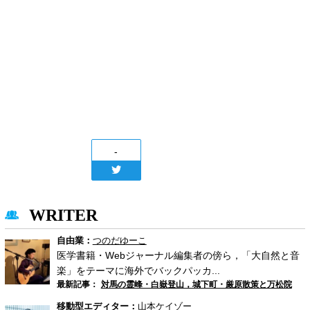
-
WRITER
自由業：
つのだゆーこ
医学書籍・Webジャーナル編集者の傍ら，「大自然と音
楽」をテーマに海外でバックパッカ...
最新記事：
対馬の霊峰・白嶽登山，城下町・厳原散策と万松院
移動型エディター：
山本ケイゾー