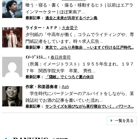
喰う・寝る・書く・撮る・移動するヒト | 以前はエアラ
インマーケター | ほぼ東南ア...
最新記事：
過去と未来が共存するペナン島
ライター・ＡＦＰ：
大倉愛子
夕刊紙の「中高年が働く」コラムでライティングや、専
門紙記者をしています。時々求人広告...
最新記事：
東京で、ぶらり舟散歩 ～いますぐ行ける江戸時代...
ｲﾒｰｼﾞﾄﾗｽ...：
春日井章司
（所属：イメージトラスト）１９５５年生まれ。１９７
７年 関西学院大学 卒業。 男性...
最新記事：
「隠岐」でくつろぐ夏の休日
作家・和楽器奏者：
Ash
学生時代にバーテンダーのアルバイトをしながら、某
雑誌社でお酒の記事を書いていた流れ...
最新記事：
サンライズを浴びながら夜行寝台でいく、パワース...
一覧を見る