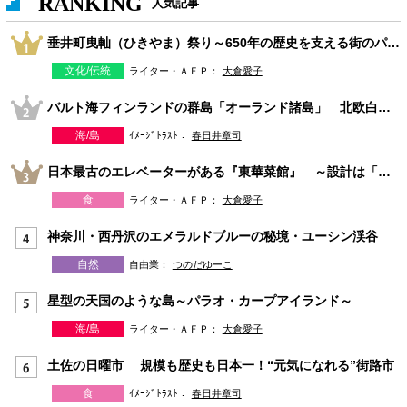
RANKING
人気記事
垂井町曳軕（ひきやま）祭り～650年の歴史を支える街のパワー～
文化/伝統
ライター・ＡＦＰ：
大倉愛子
バルト海フィンランドの群島「オーランド諸島」 北欧白夜の夏旅
海/島
ｲﾒｰｼﾞﾄﾗｽﾄ：
春日井章司
日本最古のエレベーターがある『東華菜館』 ～設計は「天皇を守ったアメリカ人」Ｗ・ヴォーリズ～
食
ライター・ＡＦＰ：
大倉愛子
神奈川・西丹沢のエメラルドブルーの秘境・ユーシン渓谷
自然
自由業：
つのだゆーこ
星型の天国のような島～パラオ・カープアイランド～
海/島
ライター・ＡＦＰ：
大倉愛子
土佐の日曜市 規模も歴史も日本一！“元気になれる”街路市
食
ｲﾒｰｼﾞﾄﾗｽﾄ：
春日井章司