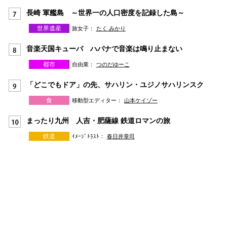
長崎 軍艦島 ～世界一の人口密度を記録した島～
世界遺産
旅女子：
たく みかり
音楽天国キューバ ハバナで音楽は鳴り止まない
都市
自由業：
つのだゆーこ
「どこでもドア」の先、サハリン・ユジノサハリンスク
食
移動型エディター：
山本ケイゾー
まったり九州 人吉・肥薩線 鉄道ロマンの旅
鉄道
ｲﾒｰｼﾞﾄﾗｽﾄ：
春日井章司