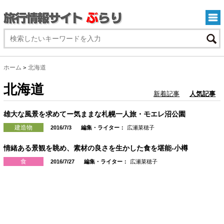
ホーム
北海道
>
北海道
新着記事
人気記事
雄大な風景を求めてー気ままな札幌一人旅・モエレ沼公園
建造物
2016/7/3
編集・ライター：
広瀬菜穂子
情緒ある景観を眺め、素材の良さを生かした食を堪能-小樽
食
2016/7/27
編集・ライター：
広瀬菜穂子