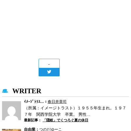
-
WRITER
ｲﾒｰｼﾞﾄﾗｽ...：
春日井章司
（所属：イメージトラスト）１９５５年生まれ。１９７
７年 関西学院大学 卒業。 男性...
最新記事：
「隠岐」でくつろぐ夏の休日
自由業：
つのだゆーこ