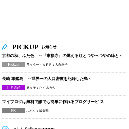
PICKUP
お知らせ
京都の秋、ふた色 ～『東福寺』の燃える紅とつやっつやの緑と～
Pickup
ライター・ＡＦＰ：
大倉愛子
長崎 軍艦島 ～世界一の人口密度を記録した島～
世界遺産
旅女子：
たく みかり
マイブログは無料で誰でも簡単に作れるブログサービ ス
PR
ぶらり：
編集部