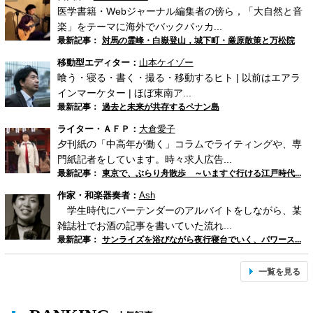
医学書籍・Webジャーナル編集者の傍ら，「大自然と音
楽」をテーマに海外でバックパッカ...
最新記事：
対馬の霊峰・白嶽登山，城下町・厳原散策と万松院
移動型エディター：
山本ケイゾー
喰う・寝る・書く・撮る・移動するヒト | 以前はエアラ
インマーケター | ほぼ東南ア...
最新記事：
過去と未来が共存するペナン島
ライター・ＡＦＰ：
大倉愛子
夕刊紙の「中高年が働く」コラムでライティングや、専
門紙記者をしています。時々求人広告...
最新記事：
東京で、ぶらり舟散歩 ～いますぐ行ける江戸時代...
作家・和楽器奏者：
Ash
学生時代にバーテンダーのアルバイトをしながら、某
雑誌社でお酒の記事を書いていた流れ...
最新記事：
サンライズを浴びながら夜行寝台でいく、パワース...
一覧を見る