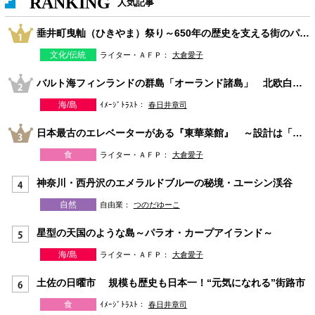
RANKING
人気記事
垂井町曳軕（ひきやま）祭り～650年の歴史を支える街のパワー～
文化/伝統
ライター・ＡＦＰ：
大倉愛子
バルト海フィンランドの群島「オーランド諸島」 北欧白夜の夏旅
海/島
ｲﾒｰｼﾞﾄﾗｽﾄ：
春日井章司
日本最古のエレベーターがある『東華菜館』 ～設計は「天皇を守ったアメリカ人」Ｗ・ヴォーリズ～
食
ライター・ＡＦＰ：
大倉愛子
神奈川・西丹沢のエメラルドブルーの秘境・ユーシン渓谷
自然
自由業：
つのだゆーこ
星型の天国のような島～パラオ・カープアイランド～
海/島
ライター・ＡＦＰ：
大倉愛子
土佐の日曜市 規模も歴史も日本一！“元気になれる”街路市
食
ｲﾒｰｼﾞﾄﾗｽﾄ：
春日井章司