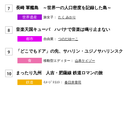
長崎 軍艦島 ～世界一の人口密度を記録した島～
世界遺産
旅女子：
たく みかり
音楽天国キューバ ハバナで音楽は鳴り止まない
都市
自由業：
つのだゆーこ
「どこでもドア」の先、サハリン・ユジノサハリンスク
食
移動型エディター：
山本ケイゾー
まったり九州 人吉・肥薩線 鉄道ロマンの旅
鉄道
ｲﾒｰｼﾞﾄﾗｽﾄ：
春日井章司