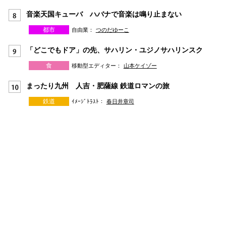
音楽天国キューバ ハバナで音楽は鳴り止まない
都市
自由業：
つのだゆーこ
「どこでもドア」の先、サハリン・ユジノサハリンスク
食
移動型エディター：
山本ケイゾー
まったり九州 人吉・肥薩線 鉄道ロマンの旅
鉄道
ｲﾒｰｼﾞﾄﾗｽﾄ：
春日井章司