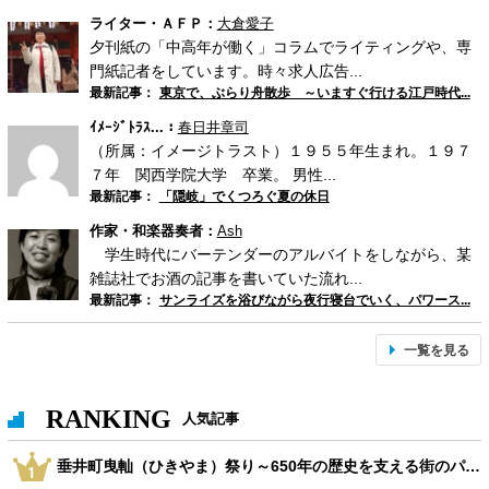
ライター・ＡＦＰ：
大倉愛子
夕刊紙の「中高年が働く」コラムでライティングや、専
門紙記者をしています。時々求人広告...
最新記事：
東京で、ぶらり舟散歩 ～いますぐ行ける江戸時代...
ｲﾒｰｼﾞﾄﾗｽ...：
春日井章司
（所属：イメージトラスト）１９５５年生まれ。１９７
７年 関西学院大学 卒業。 男性...
最新記事：
「隠岐」でくつろぐ夏の休日
作家・和楽器奏者：
Ash
学生時代にバーテンダーのアルバイトをしながら、某
雑誌社でお酒の記事を書いていた流れ...
最新記事：
サンライズを浴びながら夜行寝台でいく、パワース...
一覧を見る
RANKING
人気記事
垂井町曳軕（ひきやま）祭り～650年の歴史を支える街のパワー～