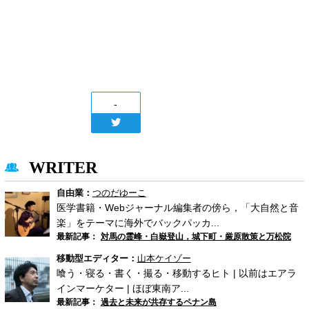
-
WRITER
自由業：
つのだゆーこ
医学書籍・Webジャーナル編集者の傍ら，「大自然と音
楽」をテーマに海外でバックパッカ...
最新記事：
対馬の霊峰・白嶽登山，城下町・厳原散策と万松院
移動型エディター：
山本ケイゾー
喰う・寝る・書く・撮る・移動するヒト | 以前はエアラ
インマーケター | ほぼ東南ア...
最新記事：
過去と未来が共存するペナン島