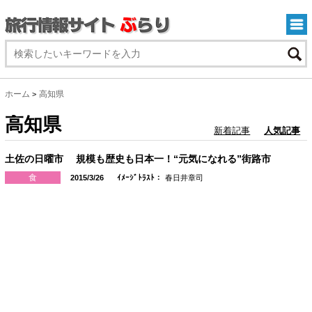
ホーム
高知県
>
高知県
新着記事
人気記事
土佐の日曜市 規模も歴史も日本一！“元気になれる”街路市
食
2015/3/26
ｲﾒｰｼﾞﾄﾗｽﾄ：
春日井章司