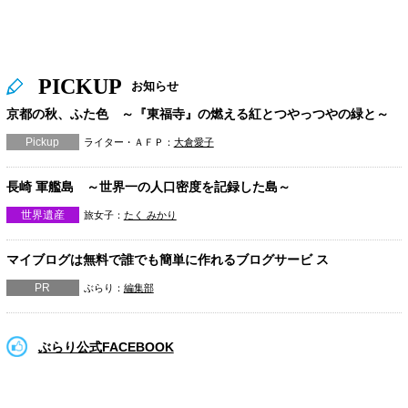
PICKUP
お知らせ
京都の秋、ふた色 ～『東福寺』の燃える紅とつやっつやの緑と～
Pickup
ライター・ＡＦＰ：
大倉愛子
長崎 軍艦島 ～世界一の人口密度を記録した島～
世界遺産
旅女子：
たく みかり
マイブログは無料で誰でも簡単に作れるブログサービ ス
PR
ぶらり：
編集部
ぶらり公式FACEBOOK