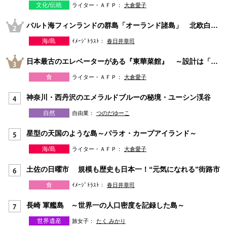
文化/伝統
ライター・ＡＦＰ：
大倉愛子
バルト海フィンランドの群島「オーランド諸島」 北欧白夜の夏旅
海/島
ｲﾒｰｼﾞﾄﾗｽﾄ：
春日井章司
日本最古のエレベーターがある『東華菜館』 ～設計は「天皇を守ったアメリカ人」Ｗ・ヴォーリズ～
食
ライター・ＡＦＰ：
大倉愛子
神奈川・西丹沢のエメラルドブルーの秘境・ユーシン渓谷
自然
自由業：
つのだゆーこ
星型の天国のような島～パラオ・カープアイランド～
海/島
ライター・ＡＦＰ：
大倉愛子
土佐の日曜市 規模も歴史も日本一！“元気になれる”街路市
食
ｲﾒｰｼﾞﾄﾗｽﾄ：
春日井章司
長崎 軍艦島 ～世界一の人口密度を記録した島～
世界遺産
旅女子：
たく みかり