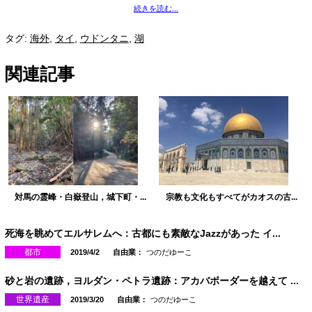
続きを読む...
タグ:
海外
,
タイ
,
ウドンタニ
,
湖
関連記事
対馬の霊峰・白嶽登山，城下町・...
宗教も文化もすべてがカオスの古...
死海を眺めてエルサレムへ：古都にも素敵なJazzがあった イ...
都市
2019/4/2
自由業：
つのだゆーこ
砂と岩の遺跡，ヨルダン・ペトラ遺跡：アカバボーダーを越えて ...
世界遺産
2019/3/20
自由業：
つのだゆーこ