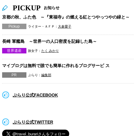
PICKUP
お知らせ
京都の秋、ふた色 ～『東福寺』の燃える紅とつやっつやの緑と～
Pickup
ライター・ＡＦＰ：
大倉愛子
長崎 軍艦島 ～世界一の人口密度を記録した島～
世界遺産
旅女子：
たく みかり
マイブログは無料で誰でも簡単に作れるブログサービ ス
PR
ぶらり：
編集部
ぶらり公式FACEBOOK
ぶらり公式TWITTER