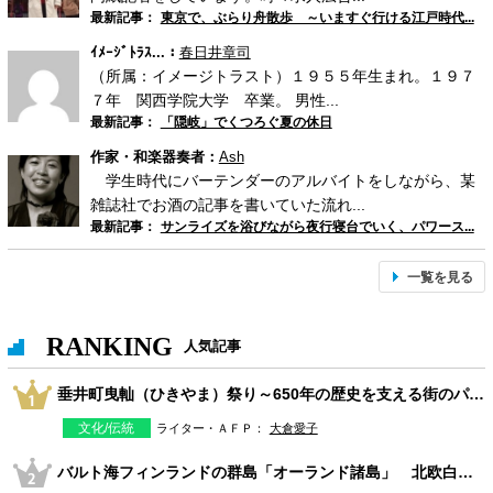
最新記事：
東京で、ぶらり舟散歩 ～いますぐ行ける江戸時代...
ｲﾒｰｼﾞﾄﾗｽ...：
春日井章司
（所属：イメージトラスト）１９５５年生まれ。１９７
７年 関西学院大学 卒業。 男性...
最新記事：
「隠岐」でくつろぐ夏の休日
作家・和楽器奏者：
Ash
学生時代にバーテンダーのアルバイトをしながら、某
雑誌社でお酒の記事を書いていた流れ...
最新記事：
サンライズを浴びながら夜行寝台でいく、パワース...
一覧を見る
RANKING
人気記事
垂井町曳軕（ひきやま）祭り～650年の歴史を支える街のパワー～
文化/伝統
ライター・ＡＦＰ：
大倉愛子
バルト海フィンランドの群島「オーランド諸島」 北欧白夜の夏旅