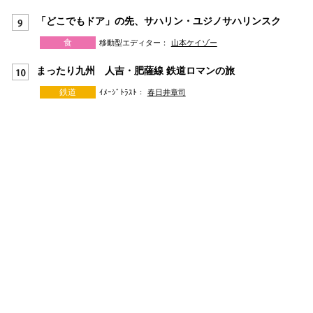
「どこでもドア」の先、サハリン・ユジノサハリンスク
食
移動型エディター：
山本ケイゾー
まったり九州 人吉・肥薩線 鉄道ロマンの旅
鉄道
ｲﾒｰｼﾞﾄﾗｽﾄ：
春日井章司