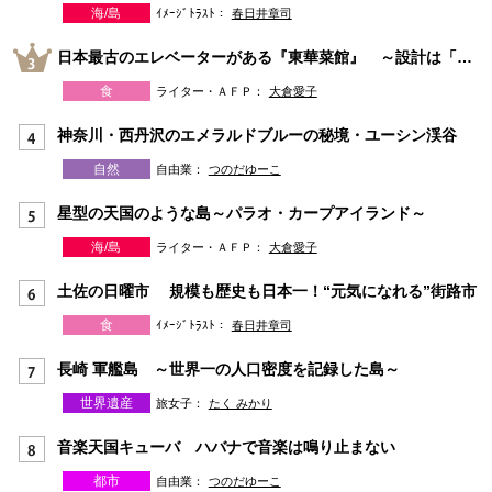
海/島
ｲﾒｰｼﾞﾄﾗｽﾄ：
春日井章司
日本最古のエレベーターがある『東華菜館』 ～設計は「天皇を守ったアメリカ人」Ｗ・ヴォーリズ～
食
ライター・ＡＦＰ：
大倉愛子
神奈川・西丹沢のエメラルドブルーの秘境・ユーシン渓谷
自然
自由業：
つのだゆーこ
星型の天国のような島～パラオ・カープアイランド～
海/島
ライター・ＡＦＰ：
大倉愛子
土佐の日曜市 規模も歴史も日本一！“元気になれる”街路市
食
ｲﾒｰｼﾞﾄﾗｽﾄ：
春日井章司
長崎 軍艦島 ～世界一の人口密度を記録した島～
世界遺産
旅女子：
たく みかり
音楽天国キューバ ハバナで音楽は鳴り止まない
都市
自由業：
つのだゆーこ