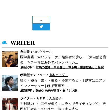
-
WRITER
自由業：
つのだゆーこ
医学書籍・Webジャーナル編集者の傍ら，「大自然と音
楽」をテーマに海外でバックパッカ...
最新記事：
対馬の霊峰・白嶽登山，城下町・厳原散策と万松院
移動型エディター：
山本ケイゾー
喰う・寝る・書く・撮る・移動するヒト | 以前はエアラ
インマーケター | ほぼ東南ア...
最新記事：
過去と未来が共存するペナン島
ライター・ＡＦＰ：
大倉愛子
夕刊紙の「中高年が働く」コラムでライティングや、専
門紙記者をしています。時々求人広告...