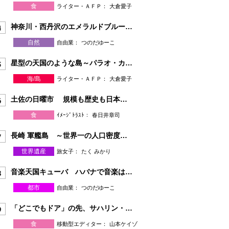
食
ライター・ＡＦＰ：
大倉愛子
神奈川・西丹沢のエメラルドブルーの秘境・ユーシン渓谷
自然
自由業：
つのだゆーこ
星型の天国のような島～パラオ・カープアイランド～
海/島
ライター・ＡＦＰ：
大倉愛子
土佐の日曜市 規模も歴史も日本一！“元気になれる”街路市
食
ｲﾒｰｼﾞﾄﾗｽﾄ：
春日井章司
長崎 軍艦島 ～世界一の人口密度を記録した島～
世界遺産
旅女子：
たく みかり
音楽天国キューバ ハバナで音楽は鳴り止まない
都市
自由業：
つのだゆーこ
「どこでもドア」の先、サハリン・ユジノサハリンスク
食
移動型エディター：
山本ケイゾ