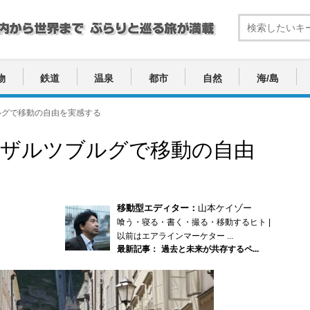
物
鉄道
温泉
都市
自然
海/島
ルグで移動の自由を実感する
ザルツブルグで移動の自由
移動型エディター：
山本ケイゾー
喰う・寝る・書く・撮る・移動するヒト |
以前はエアラインマーケター ...
最新記事：
過去と未来が共存するペ...